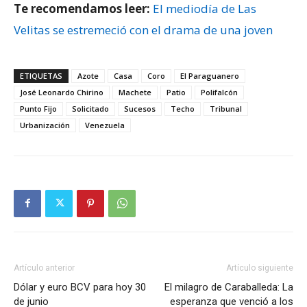
Te recomendamos leer:
El mediodía de Las
Velitas se estremeció con el drama de una joven
ETIQUETAS
Azote
Casa
Coro
El Paraguanero
José Leonardo Chirino
Machete
Patio
Polifalcón
Punto Fijo
Solicitado
Sucesos
Techo
Tribunal
Urbanización
Venezuela
Artículo anterior
Artículo siguiente
Dólar y euro BCV para hoy 30
El milagro de Caraballeda: La
de junio
esperanza que venció a los