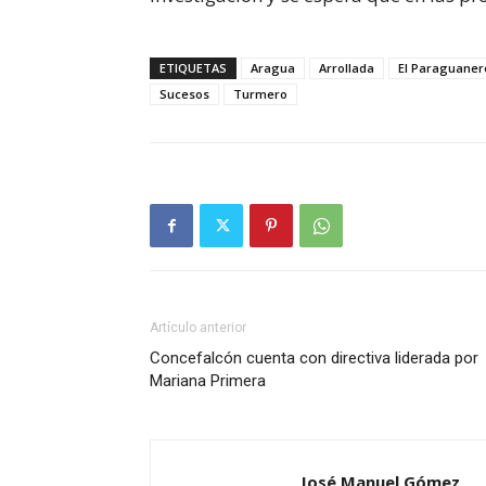
ETIQUETAS
Aragua
Arrollada
El Paraguaner
Sucesos
Turmero
Artículo anterior
Concefalcón cuenta con directiva liderada por
Mariana Primera
José Manuel Gómez