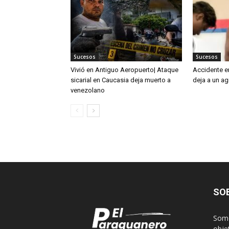
Sucesos
Sucesos
Vivió en Antiguo Aeropuerto| Ataque
Accidente e
sicarial en Caucasia deja muerto a
deja a un ag
venezolano
SO
Somo
obje