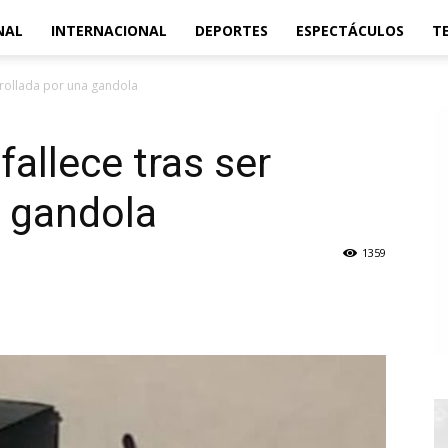
NAL
INTERNACIONAL
DEPORTES
ESPECTÁCULOS
T
arrollada por una gandola
fallece tras ser
a gandola
1359