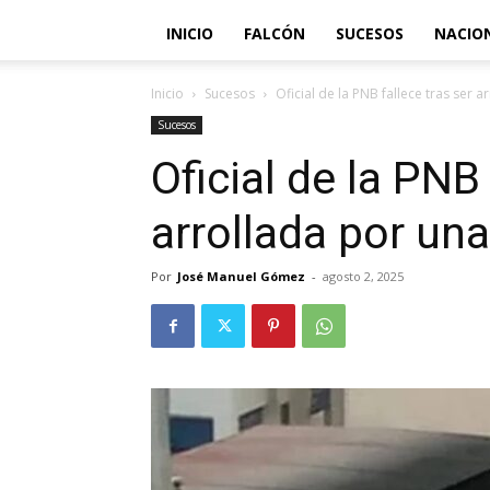
INICIO
FALCÓN
SUCESOS
NACIO
Inicio
Sucesos
Oficial de la PNB fallece tras ser 
Sucesos
Oficial de la PNB 
arrollada por un
Por
José Manuel Gómez
-
agosto 2, 2025