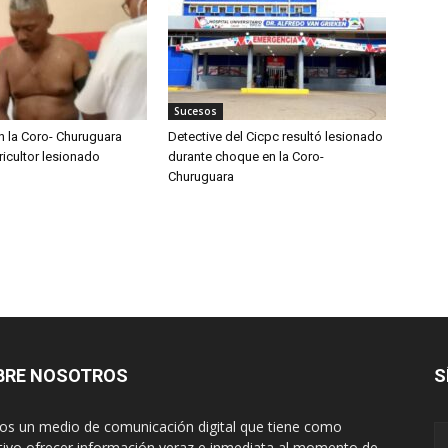
Sucesos
n la Coro- Churuguara
Detective del Cicpc resultó lesionado
ricultor lesionado
durante choque en la Coro-
Churuguara
BRE NOSOTROS
S
s un medio de comunicación digital que tiene como
tivo ofrecer información veraz e inmediata al momento de