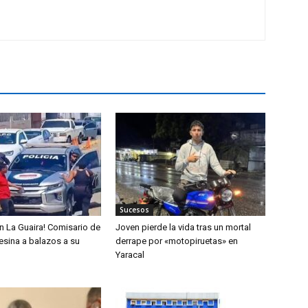
Sucesos
n La Guaira! Comisario de
Joven pierde la vida tras un mortal
sesina a balazos a su
derrape por «motopiruetas» en
Yaracal