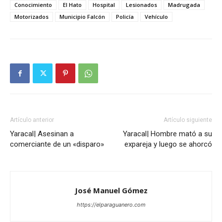
Conocimiento
El Hato
Hospital
Lesionados
Madrugada
Motorizados
Municipio Falcón
Policía
Vehículo
Artículo anterior
Artículo siguiente
Yaracal| Asesinan a
Yaracal| Hombre mató a su
comerciante de un «disparo»
expareja y luego se ahorcó
José Manuel Gómez
https://elparaguanero.com