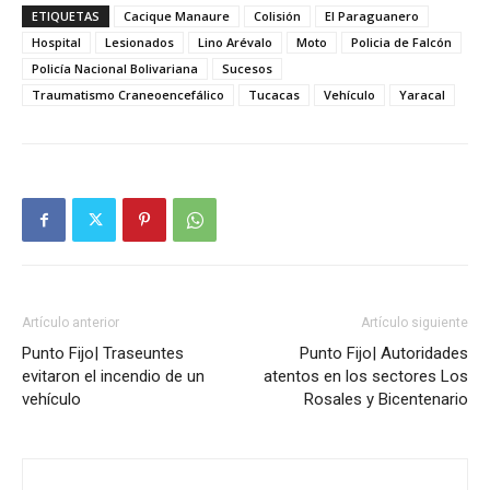
ETIQUETAS
Cacique Manaure
Colisión
El Paraguanero
Hospital
Lesionados
Lino Arévalo
Moto
Policia de Falcón
Policía Nacional Bolivariana
Sucesos
Traumatismo Craneoencefálico
Tucacas
Vehículo
Yaracal
Artículo anterior
Artículo siguiente
Punto Fijo| Traseuntes
Punto Fijo| Autoridades
evitaron el incendio de un
atentos en los sectores Los
vehículo
Rosales y Bicentenario