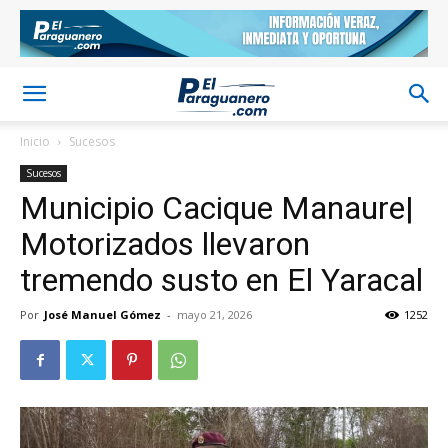
Inicio
Sucesos
Sucesos
Municipio Cacique Manaure|
Motorizados llevaron
tremendo susto en El Yaracal
Por
José Manuel Gómez
-
mayo 21, 2026
1252