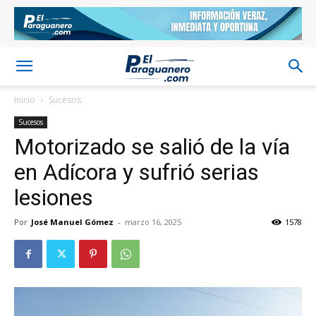
Inicio
Sucesos
Sucesos
Motorizado se salió de la vía
en Adícora y sufrió serias
lesiones
Por
José Manuel Gómez
-
marzo 16, 2025
1578