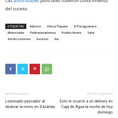
Las
autoridades
policiales tuvieron conocimiento
del suceso.
ETIQUETAS
Adícora
Clínica Popular
El Paraguanero
Motorizado
Politraumatismos
Pueblo Nuevo
Salió
Serías Lesiones
Sucesos
Via
Artículo anterior
Artículo siguiente
Lesionado pescador al
Esto le ocurrió a un delivery en
deslizar la moto en Zazárida
Caja de Agua la noche de hoy
domingo