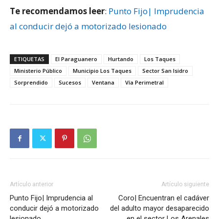
Te recomendamos leer
:
Punto Fijo| Imprudencia
al conducir dejó a motorizado lesionado
ETIQUETAS
El Paraguanero
Hurtando
Los Taques
Ministerio Público
Municipio Los Taques
Sector San Isidro
Sorprendido
Sucesos
Ventana
Vía Perimetral
Artículo anterior
Artículo siguiente
Punto Fijo| Imprudencia al
Coro| Encuentran el cadáver
conducir dejó a motorizado
del adulto mayor desaparecido
lesionado
en el sector Los Arenales