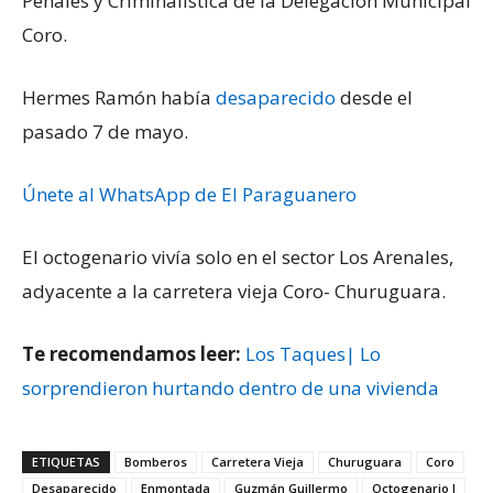
Penales y Criminalística de la Delegación Municipal
Coro.
Hermes Ramón había
desaparecido
desde el
pasado 7 de mayo.
Únete al WhatsApp de El Paraguanero
El octogenario vivía solo en el sector Los Arenales,
adyacente a la carretera vieja Coro- Churuguara.
Te recomendamos leer:
Los Taques| Lo
sorprendieron hurtando dentro de una vivienda
ETIQUETAS
Bomberos
Carretera Vieja
Churuguara
Coro
Desaparecido
Enmontada
Guzmán Guillermo
Octogenario l