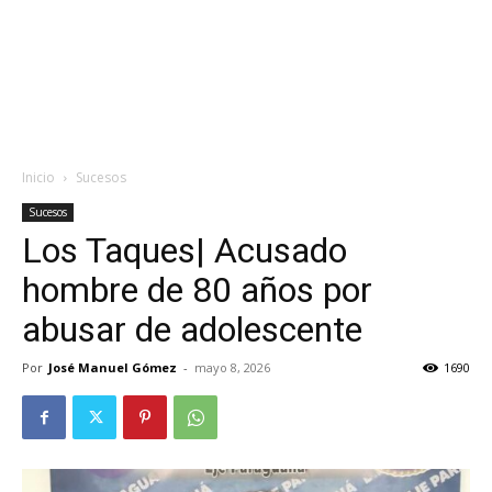
Inicio
Sucesos
Sucesos
Los Taques| Acusado
hombre de 80 años por
abusar de adolescente
Por
José Manuel Gómez
-
mayo 8, 2026
1690