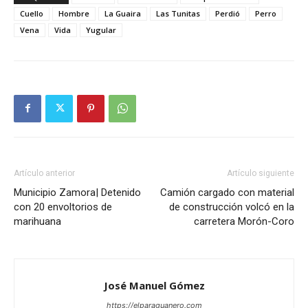
Cuello
Hombre
La Guaira
Las Tunitas
Perdió
Perro
Vena
Vida
Yugular
Artículo anterior
Artículo siguiente
Municipio Zamora| Detenido
Camión cargado con material
con 20 envoltorios de
de construcción volcó en la
marihuana
carretera Morón-Coro
José Manuel Gómez
https://elparaguanero.com