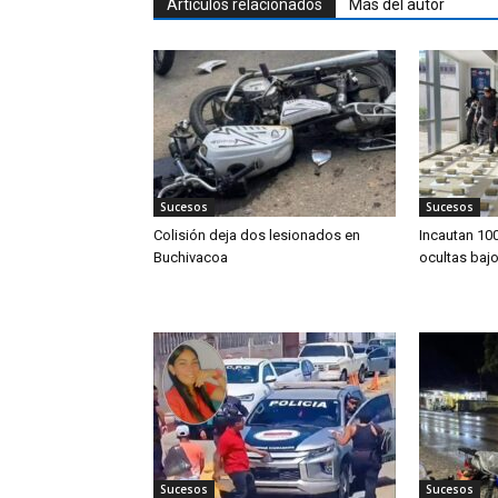
Artículos relacionados
Más del autor
Sucesos
Sucesos
Colisión deja dos lesionados en
Incautan 10
Buchivacoa
ocultas baj
Sucesos
Sucesos