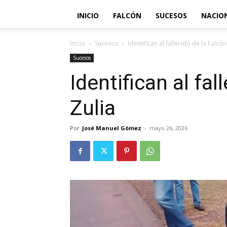
INICIO
FALCÓN
SUCESOS
NACIO
Inicio
Sucesos
Identifican al fallecido de la Falcón
Sucesos
Identifican al fal
Zulia
Por
José Manuel Gómez
-
mayo 26, 2026