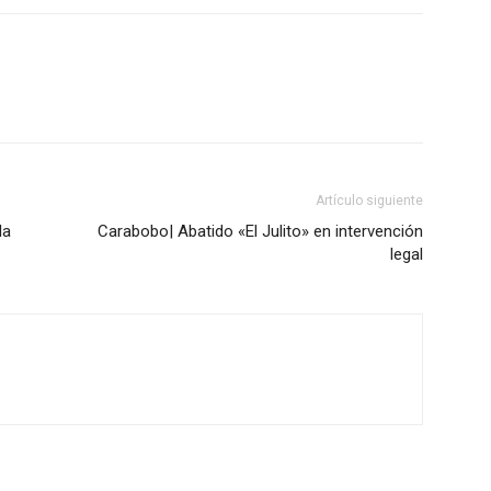
Artículo siguiente
la
Carabobo| Abatido «El Julito» en intervención
legal