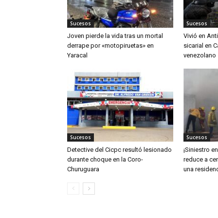
Sucesos
Sucesos
Joven pierde la vida tras un mortal
Vivió en An
derrape por «motopiruetas» en
sicarial en 
Yaracal
venezolano
Sucesos
Sucesos
Detective del Cicpc resultó lesionado
¡Siniestro e
durante choque en la Coro-
reduce a cen
Churuguara
una residen