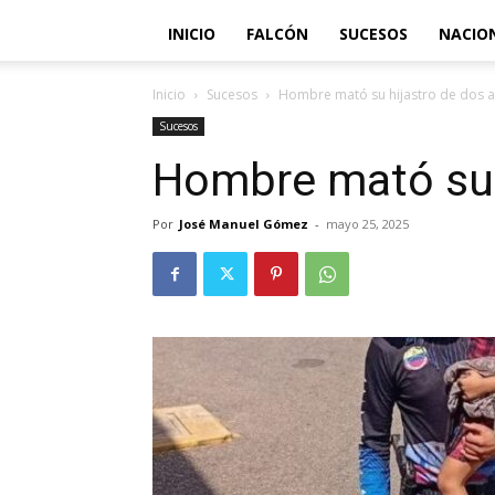
INICIO
FALCÓN
SUCESOS
NACIO
Inicio
Sucesos
Hombre mató su hijastro de dos 
Sucesos
Hombre mató su 
Por
José Manuel Gómez
-
mayo 25, 2025