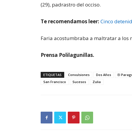
(29), padrastro del occiso.
Te recomendamos leer:
Cinco detenid
Faria acostumbraba a maltratar a los n
Prensa Polilagunillas.
ETIQUETAS
Convulsiones
Dos Años
El Para
San Francisco
Sucesos
Zulia