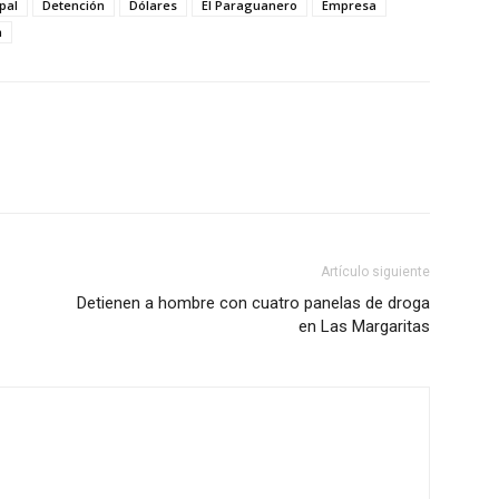
pal
Detención
Dólares
El Paraguanero
Empresa
a
Artículo siguiente
Detienen a hombre con cuatro panelas de droga
en Las Margaritas