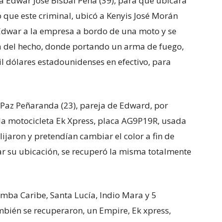
 a Edwar José Bisbal Peña (39), para que ubicara
lo que este criminal, ubicó a Kenyis José Morán
 Edwar a la empresa a bordo de una moto y se
ía del hecho, donde portando un arma de fuego,
il dólares estadounidenses en efectivo, para
 Paz Peñaranda (23), pareja de Edward, por
 la motocicleta Ek Xpress, placa AG9P19R, usada
ijaron y pretendían cambiar el color a fin de
grar su ubicación, se recuperó la misma totalmente
omba Caribe, Santa Lucía, Indio Mara y 5
bién se recuperaron, un Empire, Ek xpress,