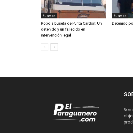
Sucesos
Sucesos
Robo a buseta de Punta Cardón: Un
Detenido po
detenido y un fallecido en
intervención legal
SO
Somo
obje
produ