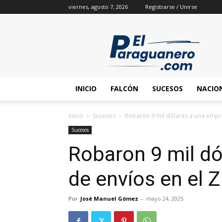
viernes, agosto 7, 2026
Registrarse / Unirse
INICIO
FALCÓN
SUCESOS
NACIO
Inicio
Sucesos
Robaron 9 mil dólares a una empre
Sucesos
Robaron 9 mil d
de envíos en el Z
Por
José Manuel Gómez
-
mayo 24, 2025