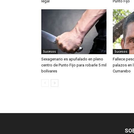
legal
Punto Fijo
Sucesos
Sucesos
Sexagenario es apuñalado en pleno
Fallece pesc
centro de Punto Fijo para robarle 5 mil
palazos en l
bolívares
Cumarebo
SO