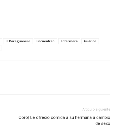
El Paraguanero
Encuentran
Enfermera
Guárico
Artículo siguiente
Coro| Le ofreció comida a su hermana a cambio
de sexo