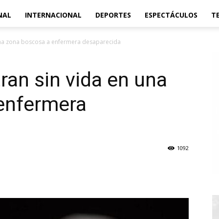
NAL
INTERNACIONAL
DEPORTES
ESPECTÁCULOS
T
una zona boscosa a enfermera desaparecida
ran sin vida en una
enfermera
1092