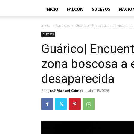
INICIO
FALCÓN
SUCESOS
NACIO
Inicio
Sucesos
Guárico| Encuentran sin vida en 
Sucesos
Guárico| Encuent
zona boscosa a 
desaparecida
Por
José Manuel Gómez
-
abril 13, 2026