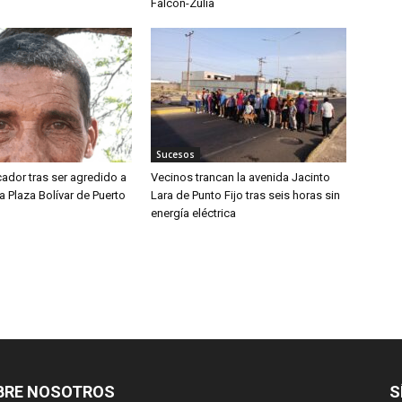
Falcón-Zulia
Sucesos
ador tras ser agredido a
Vecinos trancan la avenida Jacinto
a Plaza Bolívar de Puerto
Lara de Punto Fijo tras seis horas sin
energía eléctrica
BRE NOSOTROS
S