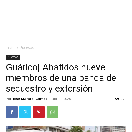
Inicio
Sucesos
Sucesos
Guárico| Abatidos nueve
miembros de una banda de
secuestro y extorsión
Por
José Manuel Gómez
-
abril 1, 2026
904