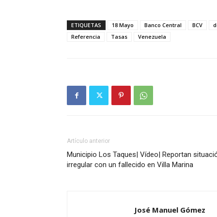
ETIQUETAS
18 Mayo
Banco Central
BCV
d
Referencia
Tasas
Venezuela
Artículo anterior
Municipio Los Taques| Vídeo| Reportan situaci
irregular con un fallecido en Villa Marina
José Manuel Gómez