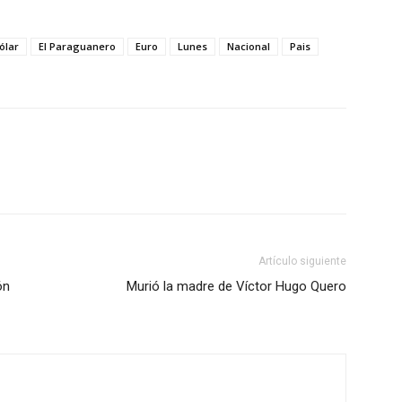
ólar
El Paraguanero
Euro
Lunes
Nacional
Pais
Artículo siguiente
ón
Murió la madre de Víctor Hugo Quero