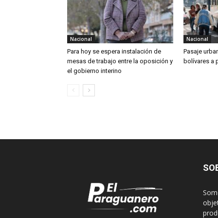
Nacional
Nacional
Para hoy se espera instalación de
Pasaje urba
mesas de trabajo entre la oposición y
bolívares a 
el gobierno interino
SO
Somo
obje
produ