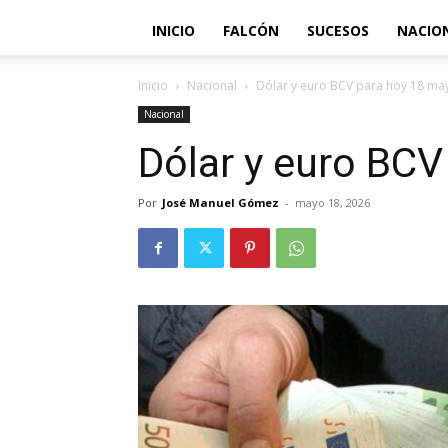
INICIO
FALCÓN
SUCESOS
NACIO
Inicio
Nacional
Dólar y euro BCV para hoy 18 ma
Nacional
Dólar y euro BCV
Por
José Manuel Gómez
-
mayo 18, 2026