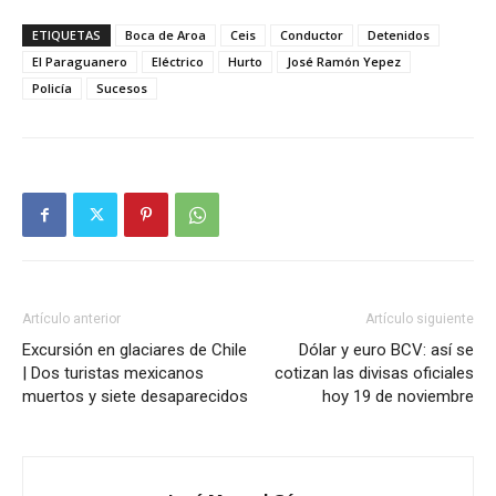
ETIQUETAS
Boca de Aroa
Ceis
Conductor
Detenidos
El Paraguanero
Eléctrico
Hurto
José Ramón Yepez
Policía
Sucesos
Artículo anterior
Artículo siguiente
Excursión en glaciares de Chile
Dólar y euro BCV: así se
| Dos turistas mexicanos
cotizan las divisas oficiales
muertos y siete desaparecidos
hoy 19 de noviembre