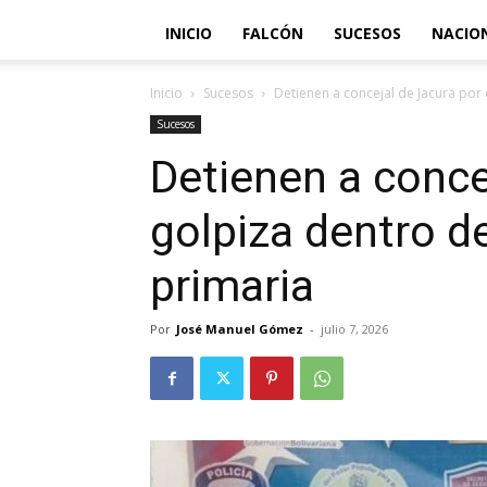
INICIO
FALCÓN
SUCESOS
NACIO
Inicio
Sucesos
Detienen a concejal de Jacura por 
Sucesos
Detienen a conce
golpiza dentro d
primaria
Por
José Manuel Gómez
-
julio 7, 2026