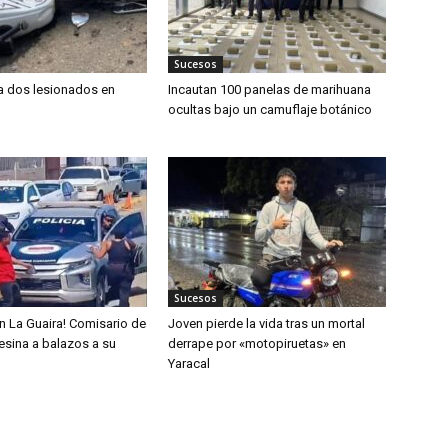
Sucesos
ja dos lesionados en
Incautan 100 panelas de marihuana
ocultas bajo un camuflaje botánico
Sucesos
n La Guaira! Comisario de
Joven pierde la vida tras un mortal
sesina a balazos a su
derrape por «motopiruetas» en
Yaracal