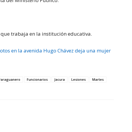
ta del Ministerio Público.
que trabaja en la institución educativa.
motos en la avenida Hugo Chávez deja una mujer
 Paraguanero
Funcionarios
Jacura
Lesiones
Martes