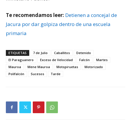
Te recomendamos leer:
Detienen a concejal de
Jacura por dar golpiza dentro de una escuela
primaria
ETIQUETAS
7 de Julio
Caballitos
Detenido
El Paraguanero
Exceso de Velocidad
Falcón
Martes
Mauroa
Mene Mauroa
Motopiruetas
Motorizado
Polifalcón
Sucesos
Tarde