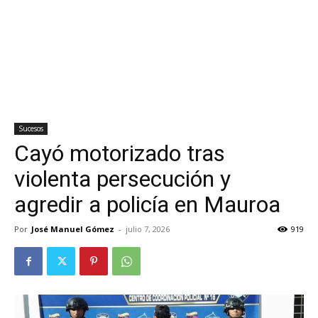
Sucesos
Cayó motorizado tras
violenta persecución y
agredir a policía en Mauroa
Por
José Manuel Gómez
-
julio 7, 2026
919