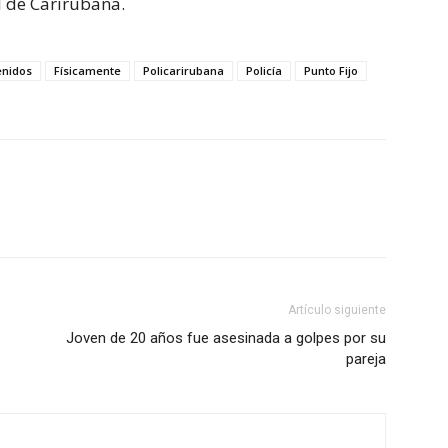
l de Carirubana.
enidos
Físicamente
Policarirubana
Policía
Punto Fijo
Artículo siguiente
Joven de 20 años fue asesinada a golpes por su
pareja