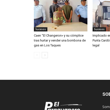
Sucesos
Sucesos
Caen “El Changeron» y su cómplice
Implicado en
tras hurtar y vender una bombona de
Punta Cardó
gas en Los Taques
legal
SO
Somo