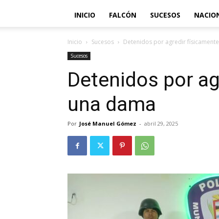
INICIO
FALCÓN
SUCESOS
NACIO
Inicio
Sucesos
Detenidos por agredir físicament
Sucesos
Detenidos por ag
una dama
Por
José Manuel Gómez
-
abril 29, 2025