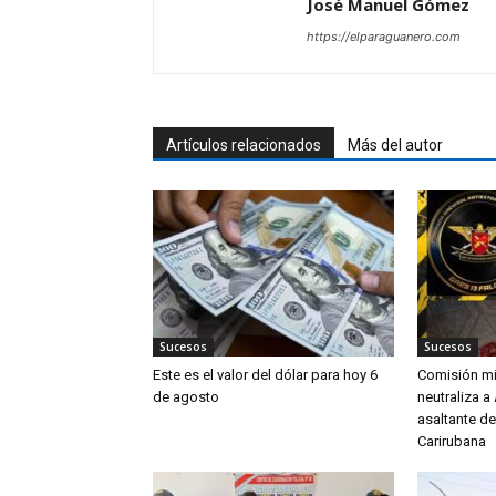
José Manuel Gómez
https://elparaguanero.com
Artículos relacionados
Más del autor
Sucesos
Sucesos
Este es el valor del dólar para hoy 6
Comisión mi
de agosto
neutraliza a
asaltante de
Carirubana