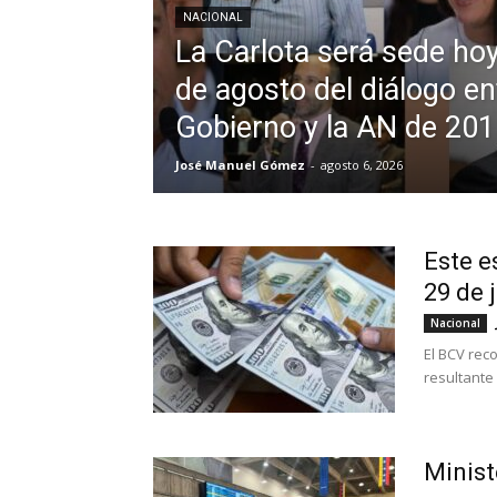
NACIONAL
La Carlota será sede ho
de agosto del diálogo en
Gobierno y la AN de 20
José Manuel Gómez
-
agosto 6, 2026
Este e
29 de j
Nacional
El BCV rec
resultante
Minist