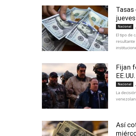
Tasas 
jueves
Nacional
El tipo de
resultante
institucion
Fijan 
EE.UU.
Nacional
La decisión
venezolan
Así co
miérco