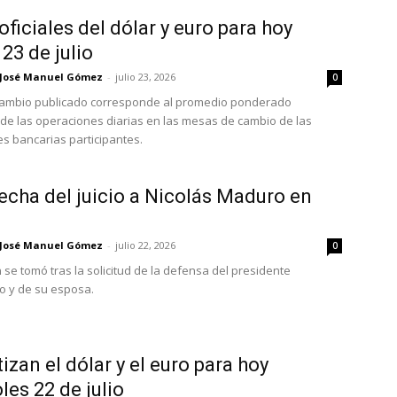
oficiales del dólar y euro para hoy
 23 de julio
José Manuel Gómez
-
julio 23, 2026
0
 cambio publicado corresponde al promedio ponderado
 de las operaciones diarias en las mesas de cambio de las
es bancarias participantes.
fecha del juicio a Nicolás Maduro en
José Manuel Gómez
-
julio 22, 2026
0
 se tomó tras la solicitud de la defensa del presidente
o y de su esposa.
tizan el dólar y el euro para hoy
les 22 de julio