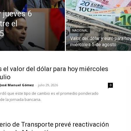
y jueves 6
tre el
15
NACIONAL
Valor del dólar y euro para ho
miércoles 5 de agosto
s el valor del dólar para hoy miércoles
ulio
José Manuel Gómez
-
julio 29, 2026
0
ordó que este tipo de cambio es el promedio ponderado
 de la jornada bancaria.
erio de Transporte prevé reactivación