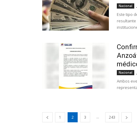
Nacional
Este tipo 
resultante
institucion
Confir
Anzoát
médico
Nacional
Ambos even
representa
...
1
2
3
243