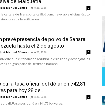
siva de Maiquetía
José Manuel Gómez
-
julio 28, 2026
0
de la cartera de Transporte calificó como favorable el diagnóstico
structuras de la edificación.
 prevé presencia de polvo de Sahara
ezuela hasta el 2 de agosto
José Manuel Gómez
-
julio 28, 2026
0
advierte que el fenómeno reducirá la visibilidad y despejará los
luvias en gran parte del territorio nacional
ica la tasa oficial del dólar en 742,81
res para hoy 28 de...
José Manuel Gómez
-
julio 28, 2026
0
l euro (EUR) se posicionó en 844,75 bolívares.