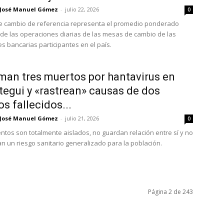
José Manuel Gómez
-
julio 22, 2026
0
de cambio de referencia representa el promedio ponderado
 de las operaciones diarias de las mesas de cambio de las
es bancarias participantes en el país.
man tres muertos por hantavirus en
egui y «rastrean» causas de dos
s fallecidos...
José Manuel Gómez
-
julio 21, 2026
0
tos son totalmente aislados, no guardan relación entre sí y no
n un riesgo sanitario generalizado para la población.
Página 2 de 243