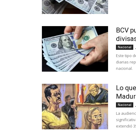
BCV pu
divisas
Nacional
Este tipo 
diarias rep
nacional.
Lo que
Maduro
Nacional
La audienc
significat
extendió 3