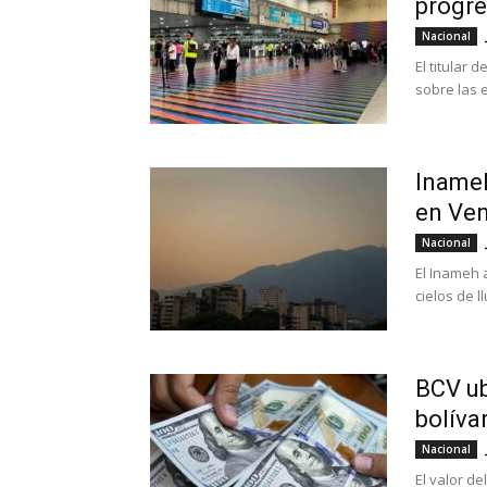
progre
Nacional
El titular 
sobre las e
Inameh
en Ven
Nacional
El Inameh 
cielos de l
BCV ub
bolíva
Nacional
El valor de