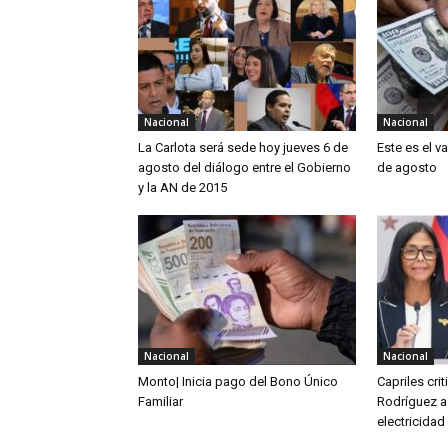
Nacional
Nacional
La Carlota será sede hoy jueves 6 de
Este es el v
agosto del diálogo entre el Gobierno
de agosto
y la AN de 2015
Nacional
Nacional
Monto| Inicia pago del Bono Único
Capriles cri
Familiar
Rodríguez a
electricidad