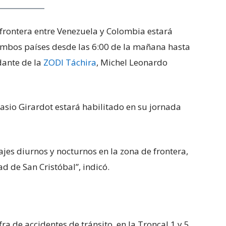
a frontera entre Venezuela y Colombia estará
 ambos países desde las 6:00 de la mañana hasta
dante de la
ZODI Táchira
, Michel Leonardo
asio Girardot estará habilitado en su jornada
ajes diurnos y nocturnos en la zona de frontera,
d de San Cristóbal”, indicó.
fra de accidentes de tránsito, en la Troncal 1 y 5