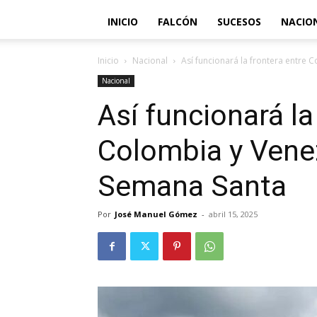
INICIO
FALCÓN
SUCESOS
NACIO
Inicio
Nacional
Así funcionará la frontera entre
Nacional
Así funcionará la
Colombia y Venez
Semana Santa
Por
José Manuel Gómez
-
abril 15, 2025