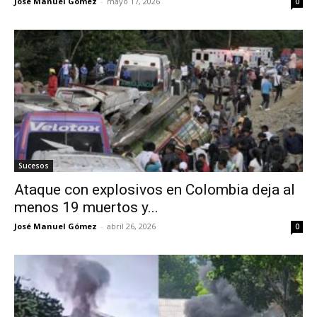
José Manuel Gómez
-
mayo 17, 2026
0
Sucesos
Ataque con explosivos en Colombia deja al
menos 19 muertos y...
José Manuel Gómez
-
abril 26, 2026
0