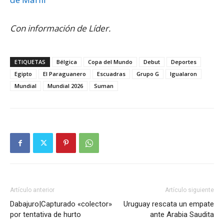
Con información de Líder.
ETIQUETAS
Bélgica
Copa del Mundo
Debut
Deportes
Egipto
El Paraguanero
Escuadras
Grupo G
Igualaron
Mundial
Mundial 2026
Suman
Artículo anterior
Artículo siguiente
Dabajuro|Capturado «colector»
Uruguay rescata un empate
por tentativa de hurto
ante Arabia Saudita