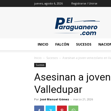
jueves, agosto 6, 2026
Registrarse / Unirse
INICIO
FALCÓN
SUCESOS
NACIO
Inicio
Sucesos
Asesinan a joven venezolano en V
Sucesos
Asesinan a jove
Valledupar
Por
José Manuel Gómez
-
marzo 21, 2026