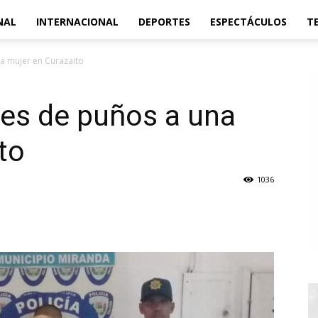
NAL
INTERNACIONAL
DEPORTES
ESPECTÁCULOS
T
a mujer en Curazaito
pes de puños a una
to
1036