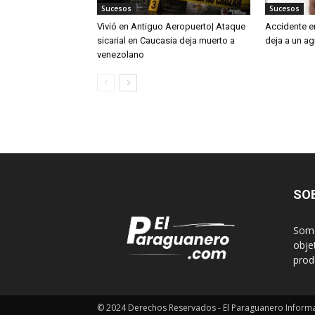
Sucesos
Sucesos
Vivió en Antiguo Aeropuerto| Ataque
Accidente e
sicarial en Caucasia deja muerto a
deja a un ag
venezolano
SO
Somo
obje
produ
© 2024 Derechos Reservados - El Paraguanero Inform