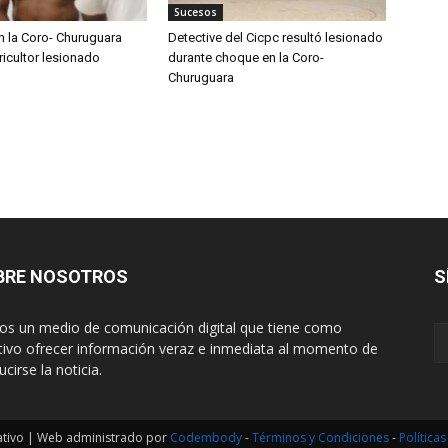
Sucesos
n la Coro- Churuguara
Detective del Cicpc resultó lesionado
ricultor lesionado
durante choque en la Coro-
Churuguara
BRE NOSOTROS
S
s un medio de comunicación digital que tiene como
tivo ofrecer información veraz e inmediata al momento de
cirse la noticia.
ativo | Web administrado por
Codembody
-
Términos y Condiciones
-
Política