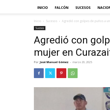
INICIO
FALCÓN
SUCESOS
NACIO
Inicio
Sucesos
Agredió con golpes de puños a un
Sucesos
Agredió con gol
mujer en Curazai
Por
José Manuel Gómez
-
marzo 20, 2025