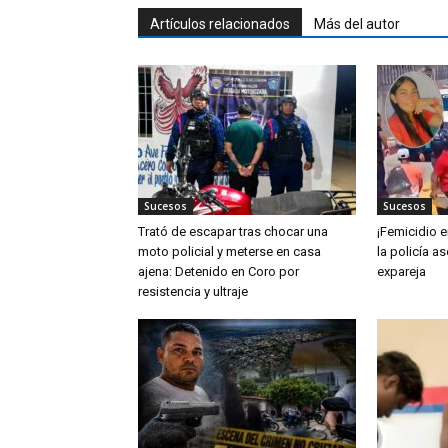
Artículos relacionados
Más del autor
Sucesos
Sucesos
Trató de escapar tras chocar una
¡Femicidio e
moto policial y meterse en casa
la policía a
ajena: Detenido en Coro por
expareja
resistencia y ultraje