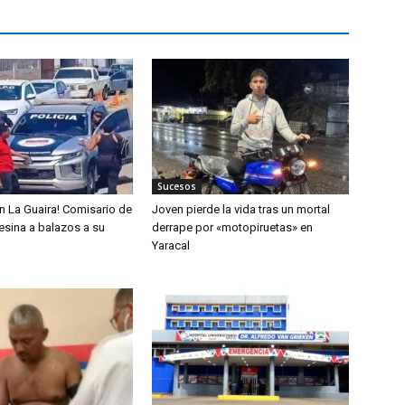
Sucesos
n La Guaira! Comisario de
Joven pierde la vida tras un mortal
sesina a balazos a su
derrape por «motopiruetas» en
Yaracal