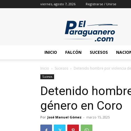
viernes, agosto 7, 2026
Registrarse / Unirse
INICIO
FALCÓN
SUCESOS
NACIO
Inicio
Sucesos
Detenido hombre por violencia d
Sucesos
Detenido hombre 
género en Coro
Por
José Manuel Gómez
-
marzo 15, 2025