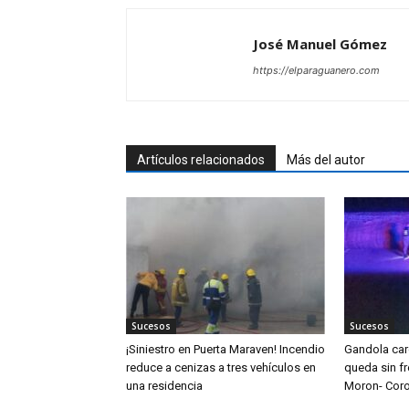
José Manuel Gómez
https://elparaguanero.com
Artículos relacionados
Más del autor
Sucesos
Sucesos
¡Siniestro en Puerta Maraven! Incendio
Gandola ca
reduce a cenizas a tres vehículos en
queda sin fr
una residencia
Moron- Cor