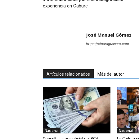
experiencia en Cabure
José Manuel Gómez
https://elparaguanero.com
Artículos relacionados
Más del autor
Nacional
Nacional
Consulta la tasa oficial del BCV
La Carlota s