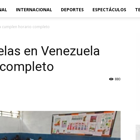
NAL
INTERNACIONAL
DEPORTES
ESPECTÁCULOS
T
la cumplen horario completo
elas en Venezuela
 completo
880