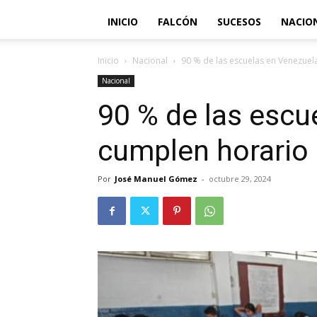
INICIO
FALCÓN
SUCESOS
NACIO
Inicio
Nacional
90 % de las escuelas en Venezue
Nacional
90 % de las escu
cumplen horario
Por
José Manuel Gómez
-
octubre 29, 2024