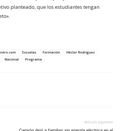
etivo planteado, que los estudiantes tengan
eto».
anero.com
Escuelas
Formación
Héctor Rodríguez
Nacional
Programa
Artículo siguiente
Camión dejó a familias sin energía eléctrica en el