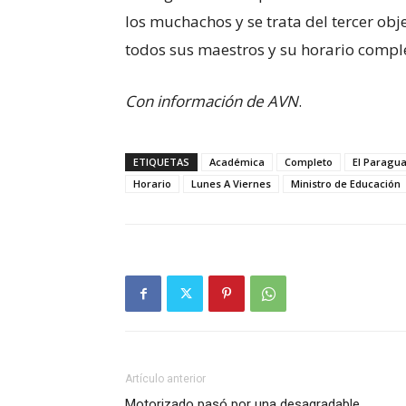
los muchachos y se trata del tercer obj
todos sus maestros y su horario compl
Con información de AVN
.
ETIQUETAS
Académica
Completo
El Paragu
Horario
Lunes A Viernes
Ministro de Educación
Artículo anterior
Motorizado pasó por una desagradable