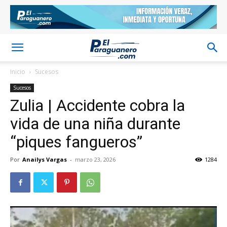
Inicio
Sucesos
Sucesos
Zulia | Accidente cobra la
vida de una niña durante
“piques fangueros”
Por
Anailys Vargas
-
marzo 23, 2026
1284