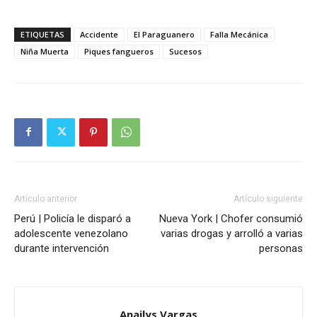
ETIQUETAS
Accidente
El Paraguanero
Falla Mecánica
Niña Muerta
Piques fangueros
Sucesos
Artículo anterior
Artículo siguiente
Perú | Policía le disparó a
Nueva York | Chofer consumió
adolescente venezolano
varias drogas y arrolló a varias
durante intervención
personas
Anailys Vargas