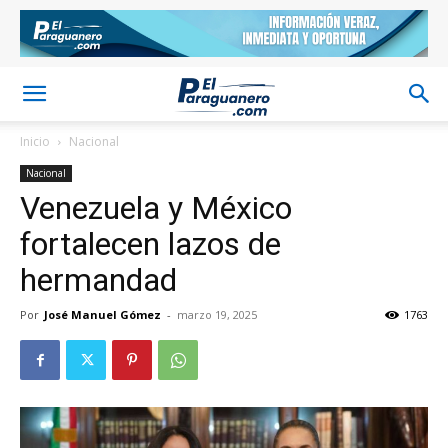
Inicio
Nacional
Nacional
Venezuela y México
fortalecen lazos de
hermandad
Por
José Manuel Gómez
-
marzo 19, 2025
1763