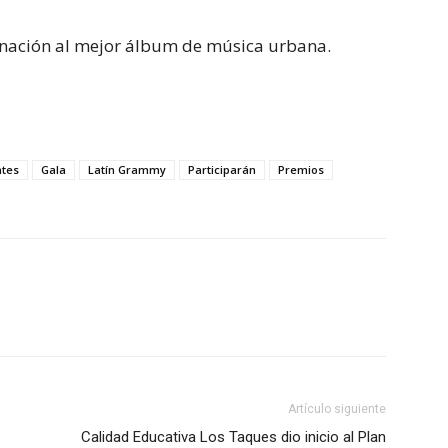
minación al mejor álbum de música urbana.
ntes
Gala
Latín Grammy
Participarán
Premios
Artículo siguiente
Calidad Educativa Los Taques dio inicio al Plan