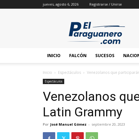
jueves, agosto 6, 2026
Registrarse / Unirse
INICIO
FALCÓN
SUCESOS
NACIO
Inicio
Espectáculos
Venezolanos que participará
Espectáculos
Venezolanos que 
Latin Grammy
Por
José Manuel Gómez
-
septiembre 20, 2023