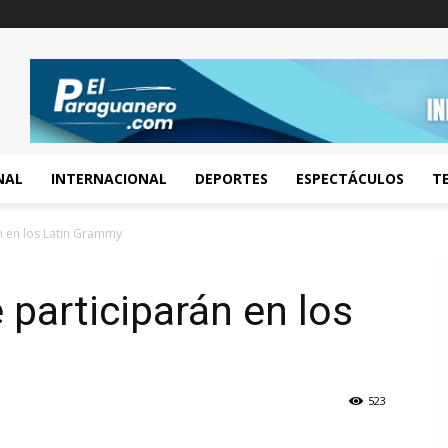
NAL
INTERNACIONAL
DEPORTES
ESPECTÁCULOS
T
n en los Latin Grammy
participarán en los
523