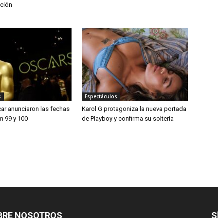
ación
s
Espectáculos
ar anunciaron las fechas
Karol G protagoniza la nueva portada
n 99 y 100
de Playboy y confirma su soltería
BRE NOSOTROS
S