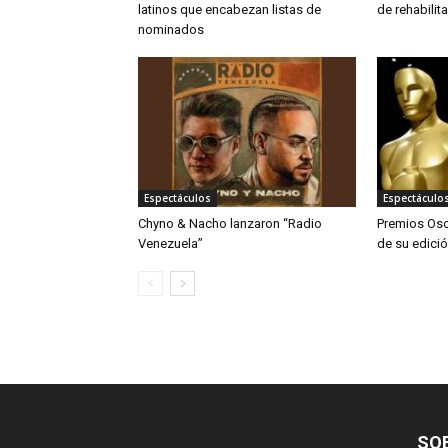
latinos que encabezan listas de
de rehabilit
nominados
Espectáculos
Espectáculo
Chyno & Nacho lanzaron “Radio
Premios Osc
Venezuela”
de su edició
SO