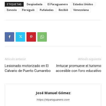
ETIQUETAS
Despiadada
El Paraguanero
Estados Unidos
Exnovio
Persiguió
Puñaladas
Recibió
Venezolana
Artículo anterior
Artículo siguiente
Lesionado motorizado en El
Imtucar promueve el turismo
Calvario de Puerto Cumarebo
accesible con foro educativo
José Manuel Gómez
https://elparaguanero.com