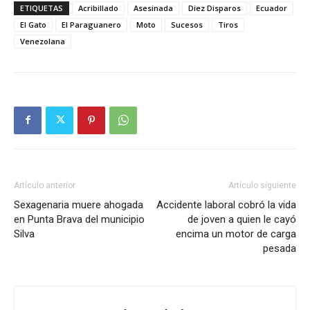
ETIQUETAS
Acribillado
Asesinada
Diez Disparos
Ecuador
El Gato
El Paraguanero
Moto
Sucesos
Tiros
Venezolana
Artículo anterior
Artículo siguiente
Sexagenaria muere ahogada
Accidente laboral cobró la vida
en Punta Brava del municipio
de joven a quien le cayó
Silva
encima un motor de carga
pesada