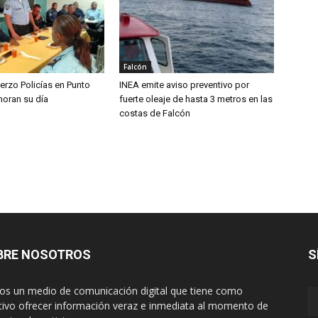
Falcón
erzo Policías en Punto
INEA emite aviso preventivo por
oran su día
fuerte oleaje de hasta 3 metros en las
costas de Falcón
BRE NOSOTROS
S
s un medio de comunicación digital que tiene como
tivo ofrecer información veraz e inmediata al momento de