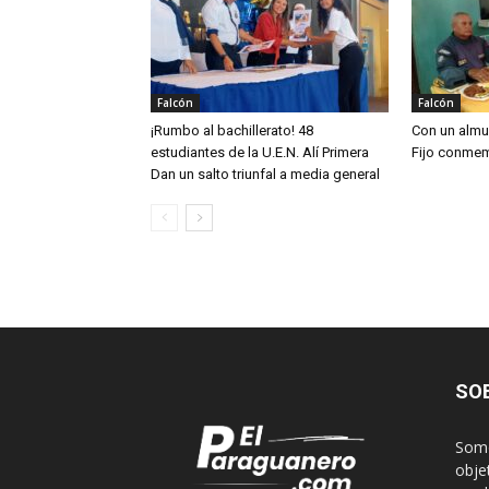
Falcón
Falcón
¡Rumbo al bachillerato! 48
Con un almu
estudiantes de la U.E.N. Alí Primera
Fijo conmem
Dan un salto triunfal a media general
SO
Somo
obje