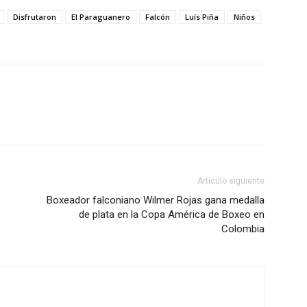
Disfrutaron
El Paraguanero
Falcón
Luís Piña
Niños
Artículo siguiente
Boxeador falconiano Wilmer Rojas gana medalla
de plata en la Copa América de Boxeo en
Colombia