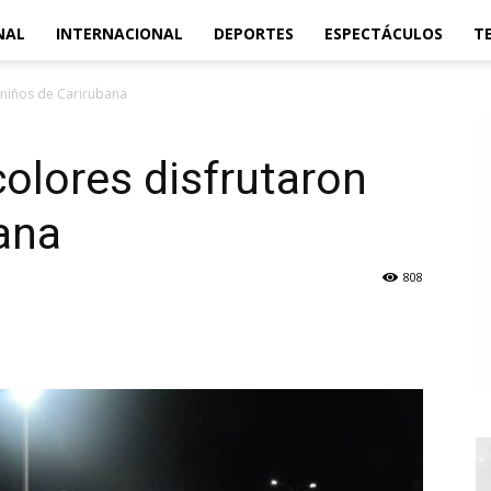
NAL
INTERNACIONAL
DEPORTES
ESPECTÁCULOS
T
 niños de Carirubana
colores disfrutaron
ana
808