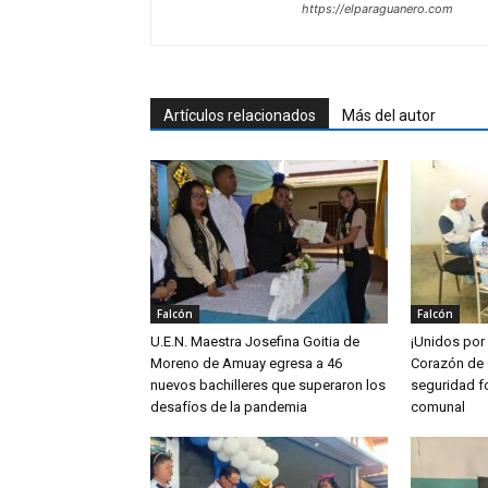
https://elparaguanero.com
Artículos relacionados
Más del autor
Falcón
Falcón
U.E.N. Maestra Josefina Goitia de
¡Unidos por
Moreno de Amuay egresa a 46
Corazón de 
nuevos bachilleres que superaron los
seguridad fo
desafíos de la pandemia
comunal