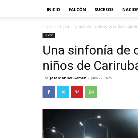
INICIO
FALCÓN
SUCESOS
NACIO
Inicio
Falcón
Una sinfonía de colores disfrutaron
Falcón
Una sinfonía de 
niños de Carirub
Por
José Manuel Gómez
-
julio 22, 2025