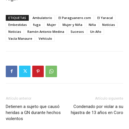
ETIQUETAS
Ambulatorio
El Paraguanero.com
El Yaracal
Embestidas
fuga
Mujer
Mujer y Niña
Niña
Notícias
Noticias
Ramón Antonio Medina
Sucesos
Un Año
Vacía Manaure
Vehículo
Artículo anterior
Artículo siguiente
Detienen a sujeto que causó
Condenado por violar a su
heridas a GN durante hechos
hijastra de 13 años en Coro
violentos