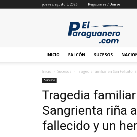
jueves, agosto 6, 2026
Registrarse / Unirse
INICIO
FALCÓN
SUCESOS
NACIO
Inicio
Sucesos
Tragedia familiar en San Felipito: 
Sucesos
Tragedia familiar
Sangrienta riña 
fallecido y un he