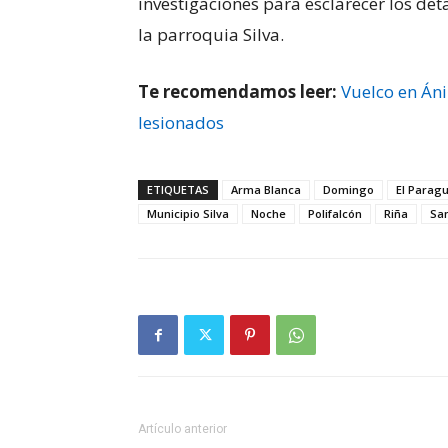
investigaciones para esclarecer los de
la parroquia Silva.
Te recomendamos leer:
Vuelco en Án
lesionados
ETIQUETAS
Arma Blanca
Domingo
El Parag
Municipio Silva
Noche
Polifalcón
Riña
San
Artículo anterior