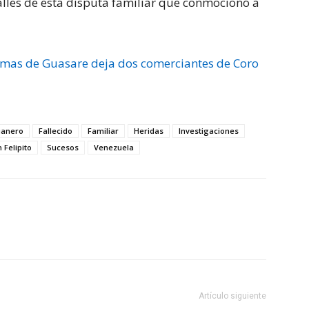
talles de esta disputa familiar que conmocionó a
imas de Guasare deja dos comerciantes de Coro
uanero
Fallecido
Familiar
Heridas
Investigaciones
 Felipito
Sucesos
Venezuela
Artículo siguiente