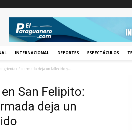
NAL
INTERNACIONAL
DEPORTES
ESPECTÁCULOS
T
Sangrienta riña armada deja un fallecido y...
 en San Felipito:
armada deja un
rido