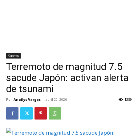
Sucesos
Terremoto de magnitud 7.5
sacude Japón: activan alerta
de tsunami
Por
Anailys Vargas
-
abril 20, 2026
1359