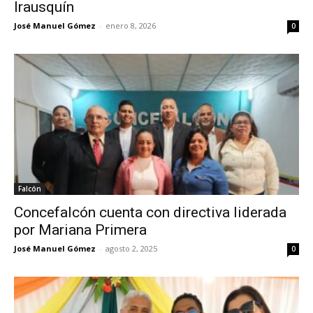
Irausquín
José Manuel Gómez
-
enero 8, 2026
0
Falcón
Concefalcón cuenta con directiva liderada
por Mariana Primera
José Manuel Gómez
-
agosto 2, 2025
0