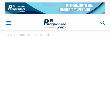
Inicio
Etiquetas
San Joaquín