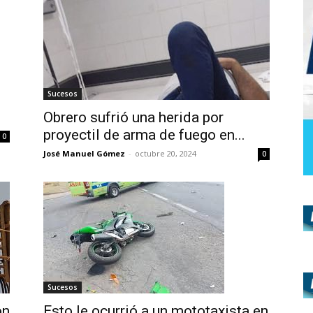
Sucesos
Obrero sufrió una herida por
proyectil de arma de fuego en...
0
José Manuel Gómez
-
octubre 20, 2024
0
Sucesos
on
Esto le ocurrió a un mototaxista en