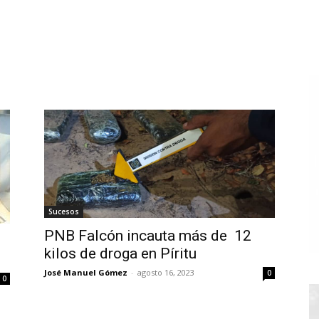
Sucesos
PNB Falcón incauta más de 12
kilos de droga en Píritu
José Manuel Gómez
-
agosto 16, 2023
0
0