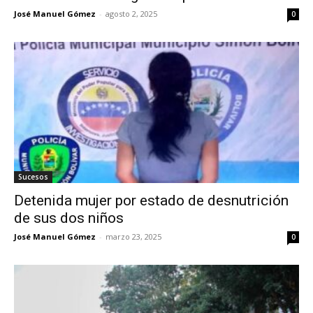
José Manuel Gómez
-
agosto 2, 2025
0
Sucesos
Detenida mujer por estado de desnutrición
de sus dos niños
José Manuel Gómez
-
marzo 23, 2025
0