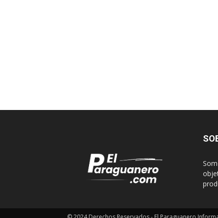
SO
Somo
obje
produ
© 2024 Derechos Reservados - El Paraguanero Inform