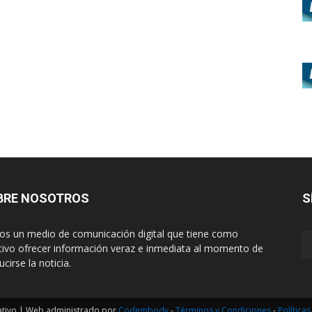
BRE NOSOTROS
S
s un medio de comunicación digital que tiene como
tivo ofrecer información veraz e inmediata al momento de
cirse la noticia.
ativo | Web administrado por
Codembody
-
Términos y Condiciones
-
Política