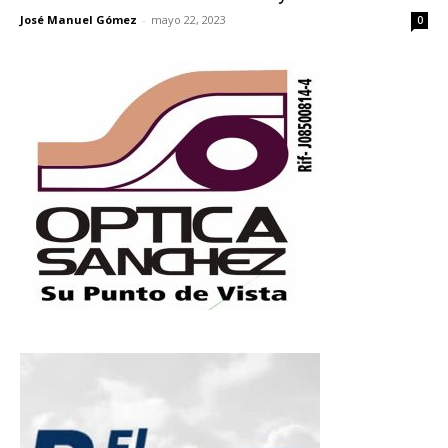
José Manuel Gómez
-
mayo 22, 2023
0