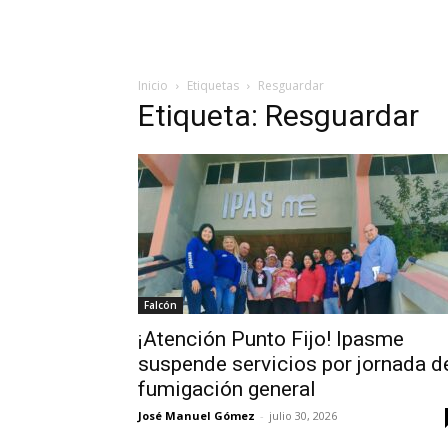
Inicio
Etiquetas
Resguardar
Etiqueta: Resguardar
Falcón
¡Atención Punto Fijo! Ipasme
suspende servicios por jornada d
fumigación general
José Manuel Gómez
-
julio 30, 2026