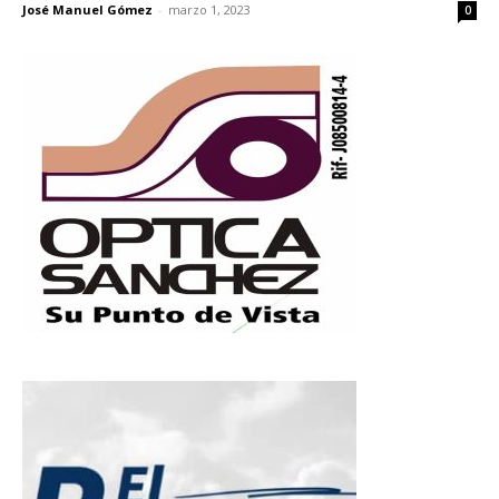
José Manuel Gómez
-
marzo 1, 2023
0