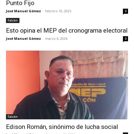
Punto Fijo
José Manuel Gómez
-
febrero 10, 2025
0
Falcón
Esto opina el MEP del cronograma electoral
José Manuel Gómez
-
marzo 6, 2024
0
Falcón
Edison Román, sinónimo de lucha social