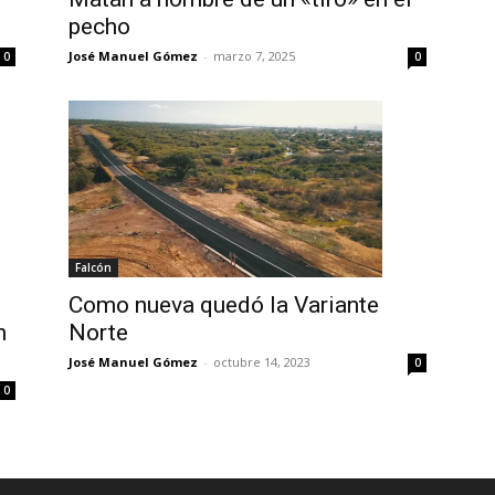
pecho
José Manuel Gómez
-
marzo 7, 2025
0
0
Falcón
Como nueva quedó la Variante
Norte
n
José Manuel Gómez
-
octubre 14, 2023
0
0