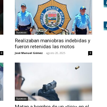
Sucesos
Realizaban maniobras indebidas y
fueron retenidas las motos
José Manuel Gómez
-
agosto 20, 2025
0
0
Sucesos
Matan a hombre de un «tiro» en el