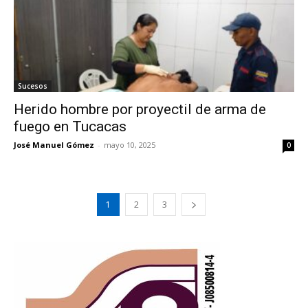
Sucesos
Herido hombre por proyectil de arma de
fuego en Tucacas
José Manuel Gómez
-
mayo 10, 2025
0
1
2
3