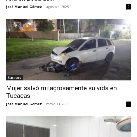
José Manuel Gómez
-
agosto 4, 2025
0
Sucesos
Mujer salvó milagrosamente su vida en
Tucacas
José Manuel Gómez
-
mayo 13, 2025
0