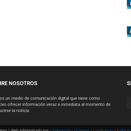
BRE NOSOTROS
S
s un medio de comunicación digital que tiene como
tivo ofrecer información veraz e inmediata al momento de
cirse la noticia.
ativo | Web administrado por
Codembody
-
Términos y Condiciones
-
Política