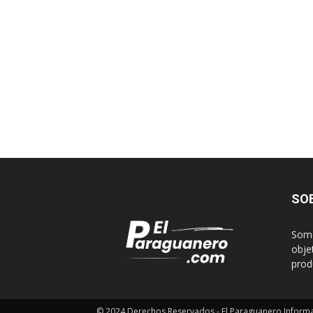
SO
Somo
obje
produ
© 2024 Derechos Reservados - El Paraguanero Inform