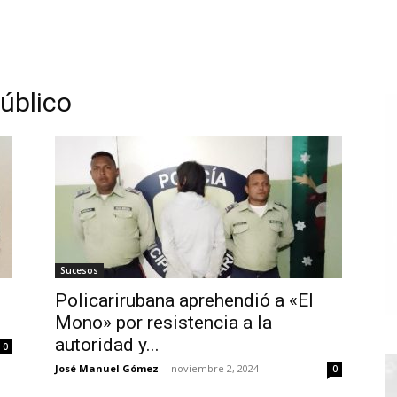
Público
Sucesos
Policarirubana aprehendió a «El
Mono» por resistencia a la
autoridad y...
0
José Manuel Gómez
-
noviembre 2, 2024
0