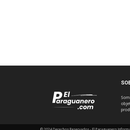
SO
Somo
obje
produ
© 2024 Derechos Reservados - El Paraguanero Inform