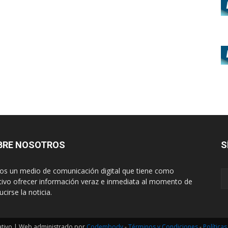
BRE NOSOTROS
S
s un medio de comunicación digital que tiene como
tivo ofrecer información veraz e inmediata al momento de
cirse la noticia.
ativo | Web administrado por
Codembody
-
Términos y Condiciones
-
Política